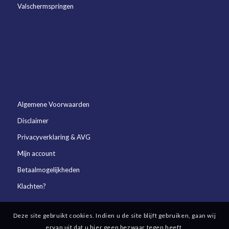
Valschermspringen
Algemene Voorwaarden
Disclaimer
Privacyverklaring & AVG
Mijn account
Betaalmogelijkheden
Klachten?
Deze site gebruikt cookies. Indien u de site blijft gebruiken, gaan wij
ervan uit dat u hier geen bezwaar tegen heeft.