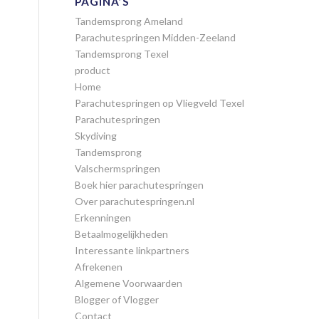
PAGINA’S
Tandemsprong Ameland
Parachutespringen Midden-Zeeland
Tandemsprong Texel
product
Home
Parachutespringen op Vliegveld Texel
Parachutespringen
Skydiving
Tandemsprong
Valschermspringen
Boek hier parachutespringen
Over parachutespringen.nl
Erkenningen
Betaalmogelijkheden
Interessante linkpartners
Afrekenen
Algemene Voorwaarden
Blogger of Vlogger
Contact