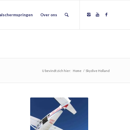
alschermspringen
Over ons
U bevindt zich hier:
Home
/
Skydive Holland